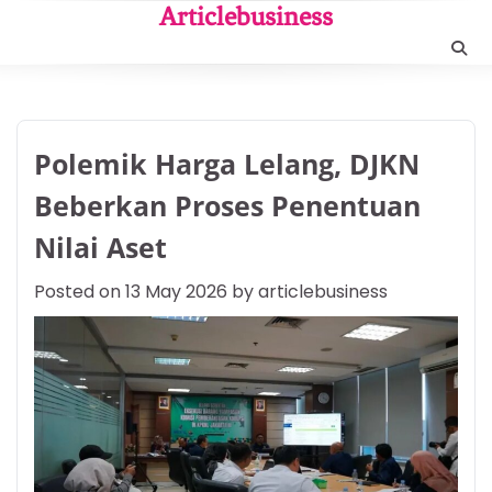
Skip
Articlebusiness
to
content
Polemik Harga Lelang, DJKN
Beberkan Proses Penentuan
Nilai Aset
Posted on
13 May 2026
by
articlebusiness