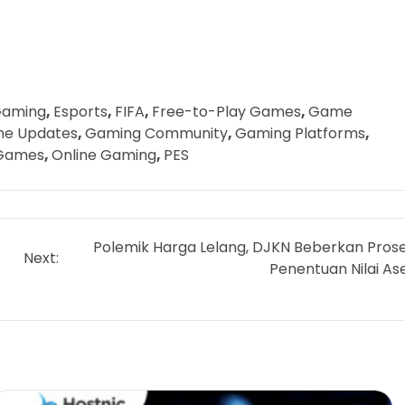
Gaming
,
Esports
,
FIFA
,
Free-to-Play Games
,
Game
e Updates
,
Gaming Community
,
Gaming Platforms
,
 Games
,
Online Gaming
,
PES
Polemik Harga Lelang, DJKN Beberkan Pros
Next:
Penentuan Nilai As