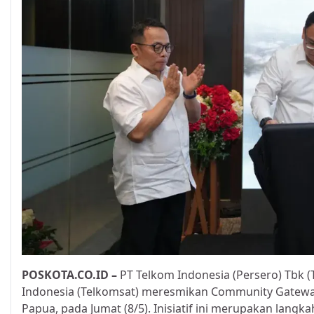
POSKOTA.CO.ID
–
PT Telkom Indonesia (Persero) Tbk 
Indonesia (Telkomsat) meresmikan Community Gateway
Papua, pada Jumat (8/5). Inisiatif ini merupakan lan