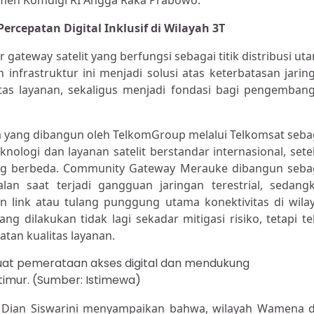
men Komdigi RI Angga Raka Prabowo.
cepatan Digital Inklusif di Wilayah 3T
teway satelit yang berfungsi sebagai titik distribusi ut
infrastruktur ini menjadi solusi atas keterbatasan jarin
itas layanan, sekaligus menjadi fondasi bagi pengemban
a yang dibangun oleh TelkomGroup melalui Telkomsat seba
ologi dan layanan satelit berstandar internasional, sete
ng berbeda. Community Gateway Merauke dibangun seba
lan saat terjadi gangguan jaringan terestrial, sedang
ink atau tulang punggung utama konektivitas di wila
dilakukan tidak lagi sekadar mitigasi risiko, tetapi te
tan kualitas layanan.
 pemerataan akses digital dan mendukung
timur. (Sumber: Istimewa)
om Dian Siswarini menyampaikan bahwa, wilayah Wamena 