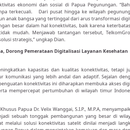
 aktivitas ekonomi dan sosial di Papua Pegunungan. “Ba
tanpa terkecuali. Dari pusat hingga ke wilayah pegunun
 anak bangsa yang tertinggal dari arus transformasi digit
angan besar dalam hal konektivitas, baik karena keterbata
g tidak mudah. Menjawab tantangan tersebut, TelkomGr
si strategis,” ungkap Dian.
a, Dorong Pemerataan Digitalisasi Layanan Kesehatan
eningkatkan kapasitas dan kualitas konektivitas, tetapi j
ur komunikasi yang lebih andal dan adaptif. Sejalan den
enguatan konektivitas ini diharapkan membuka akses digi
 serta mempercepat pertumbuhan di wilayah timur Indone
usus Papua Dr. Velix Wanggai, S.I.P., M.P.A, menyampai
adi sebuah tonggak pembangunan yang besar di wila
elalui solusi konektivitas satelit dinilai menjadi lang