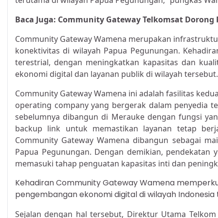
terutama di wilayah Papua Pegunungan,” pungkas Wa
Baca Juga:
Community Gateway Telkomsat Dorong Per
Community Gateway Wamena merupakan infrastruktur ga
konektivitas di wilayah Papua Pegunungan. Kehadiran 
terestrial, dengan meningkatkan kapasitas dan kual
ekonomi digital dan layanan publik di wilayah tersebut.
Community Gateway Wamena ini adalah fasilitas kedu
operating company yang bergerak dalam penyedia tekn
sebelumnya dibangun di Merauke dengan fungsi ya
backup link untuk memastikan layanan tetap berja
Community Gateway Wamena dibangun sebagai main l
Papua Pegunungan. Dengan demikian, pendekatan yang 
memasuki tahap penguatan kapasitas inti dan peningka
Kehadiran Community Gateway Wamena memperkuat
pengembangan ekonomi digital di wilayah Indonesia 
Sejalan dengan hal tersebut, Direktur Utama Telk