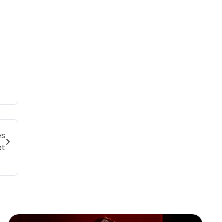
es
et