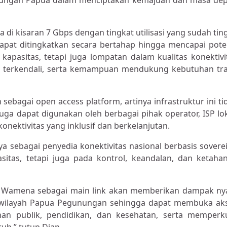
nungan Papua dalam menciptakan kemajuan dan masa de
 di kisaran 7 Gbps dengan tingkat utilisasi yang sudah ting
apat ditingkatkan secara bertahap hingga mencapai pote
apasitas, tetapi juga lompatan dalam kualitas konektivi
bih terkendali, serta kemampuan mendukung kebutuhan tra
ebagai open access platform, artinya infrastruktur ini ti
ga dapat digunakan oleh berbagai pihak operator, ISP lok
konektivitas yang inklusif dan berkelanjutan.
ya sebagai penyedia konektivitas nasional berbasis sovere
sitas, tetapi juga pada kontrol, keandalan, dan ketaha
 Wamena sebagai main link akan memberikan dampak ny
i wilayah Papua Pegunungan sehingga dapat membuka ak
an publik, pendidikan, dan kesehatan, serta memperk