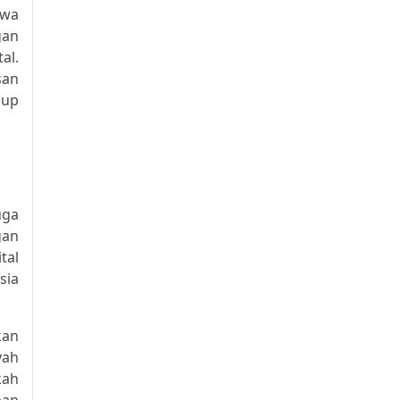
hwa
gan
al.
san
oup
uga
gan
tal
sia
kan
yah
kah