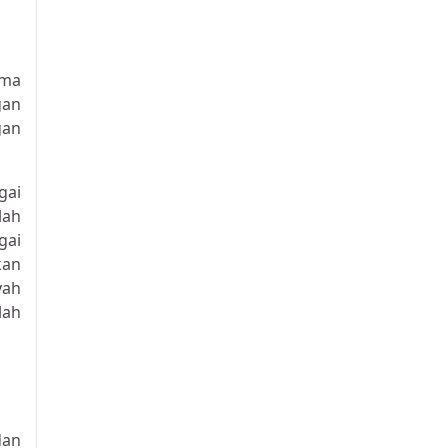
ama
gan
gan
gai
lah
gai
kan
yah
lah
dan