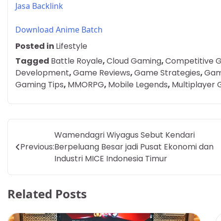
Jasa Backlink
Download Anime Batch
Posted in
Lifestyle
Tagged
Battle Royale
,
Cloud Gaming
,
Competitive 
Development
,
Game Reviews
,
Game Strategies
,
Gam
Gaming Tips
,
MMORPG
,
Mobile Legends
,
Multiplayer
Post
Wamendagri Wiyagus Sebut Kendari
Previous:
Berpeluang Besar jadi Pusat Ekonomi dan
navigation
Industri MICE Indonesia Timur
Related Posts