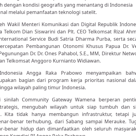
ah dengan kondisi geografis yang menantang di Indonesia
nal melalui pemanfaatan teknologi satelit.
leh Wakil Menteri Komunikasi dan Digital Republik Indone
 Telkom Dian Siswarini dan Plt. CEO Telkomsat Rizal Ah
nternational Service Budi Satria Dharma Purba, serta sec
 Percepatan Pembangunan Otonomi Khusus Papua Dr. Ve
a Pegunungan Dr. Dr. Ones Pahabol, S.E., MM, Direktur Netw
n Telkomsat Anggoro Kurnianto Widiawan.
k Indonesia Angga Raka Prabowo menyampaikan bah
an bagian dari program kerja prioritas nasional da
ingga wilayah paling timur Indonesia.
Di sinilah Community Gateway Wamena berperan penti
trategis, mengubah wilayah untuk siap tumbuh dan s
 Kita tidak hanya membangun infrastruktur, tetapi j
nar-benar terhubung, dari Sabang sampai Merauke. Tu
nar-benar hidup dan dimanfaatkan oleh seluruh masyarak