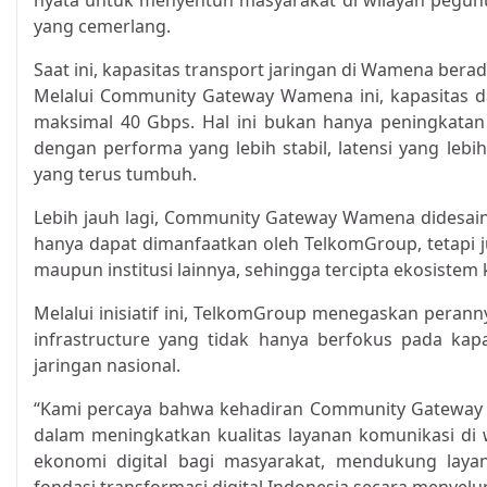
nyata untuk menyentuh masyarakat di wilayah pegu
yang cemerlang.
Saat ini, kapasitas transport jaringan di Wamena berada
Melalui Community Gateway Wamena ini, kapasitas d
maksimal 40 Gbps. Hal ini bukan hanya peningkatan k
dengan performa yang lebih stabil, latensi yang le
yang terus tumbuh.
Lebih jauh lagi, Community Gateway Wamena didesain s
hanya dapat dimanfaatkan oleh TelkomGroup, tetapi ju
maupun institusi lainnya, sehingga tercipta ekosistem 
Melalui inisiatif ini, TelkomGroup menegaskan perann
infrastructure yang tidak hanya berfokus pada kapa
jaringan nasional.
“Kami percaya bahwa kehadiran Community Gateway
dalam meningkatkan kualitas layanan komunikasi d
ekonomi digital bagi masyarakat, mendukung layan