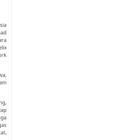
sia
mad
ara
lix
ork
wa,
lam
ng,
iap
uga
gas
at,