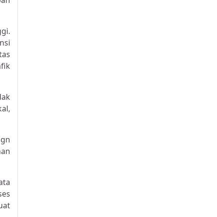
pan
gi.
nsi
tas
fik
dak
al,
ign
nan
ata
ses
uat