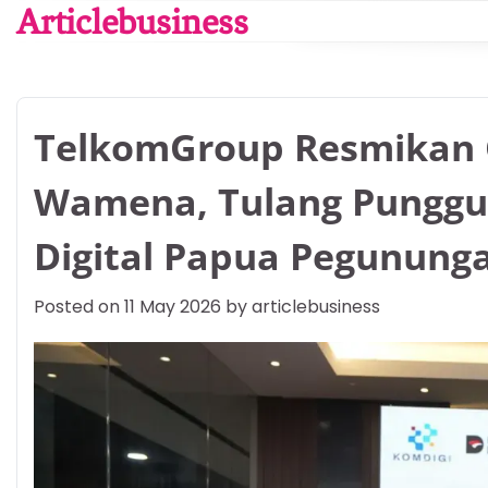
Skip
Articlebusiness
to
content
TelkomGroup Resmikan
Wamena, Tulang Punggu
Digital Papua Pegunung
Posted on
11 May 2026
by
articlebusiness