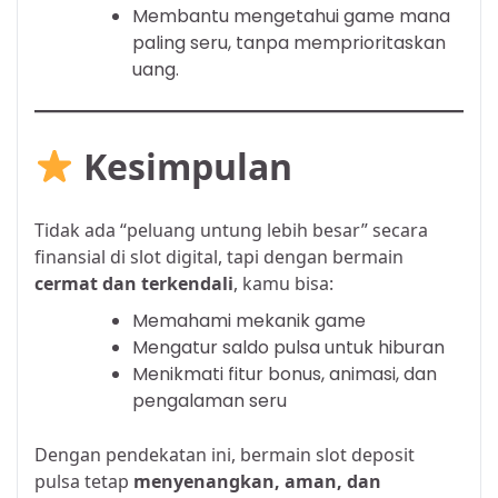
Membantu mengetahui game mana
paling seru, tanpa memprioritaskan
uang.
Kesimpulan
Tidak ada “peluang untung lebih besar” secara
finansial di slot digital, tapi dengan bermain
cermat dan terkendali
, kamu bisa:
Memahami mekanik game
Mengatur saldo pulsa untuk hiburan
Menikmati fitur bonus, animasi, dan
pengalaman seru
Dengan pendekatan ini, bermain slot deposit
pulsa tetap
menyenangkan, aman, dan