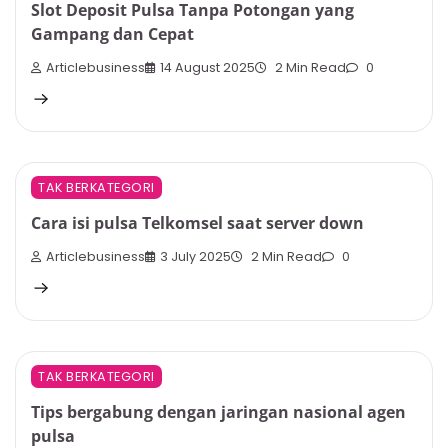
Slot Deposit Pulsa Tanpa Potongan yang
Gampang dan Cepat
Articlebusiness
14 August 2025
2 Min Read
0
TAK BERKATEGORI
Cara isi pulsa Telkomsel saat server down
Articlebusiness
3 July 2025
2 Min Read
0
TAK BERKATEGORI
Tips bergabung dengan jaringan nasional agen
pulsa