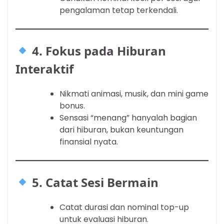
pengalaman tetap terkendali.
4. Fokus pada Hiburan
Interaktif
Nikmati animasi, musik, dan mini game
bonus.
Sensasi “menang” hanyalah bagian
dari hiburan, bukan keuntungan
finansial nyata.
5. Catat Sesi Bermain
Catat durasi dan nominal top-up
untuk evaluasi hiburan.