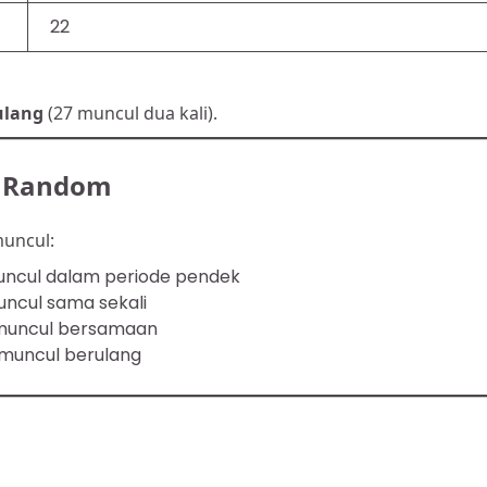
22
ulang
(27 muncul dua kali).
a Random
uncul:
uncul dalam periode pendek
ncul sama sekali
muncul bersamaan
u muncul berulang