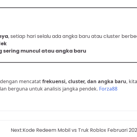
nya
, setiap hari selalu ada angka baru atau cluster berb
dek
g sering muncul atau angka baru
i dengan mencatat
frekuensi, cluster, dan angka baru
, kit
an berguna untuk analisis jangka pendek.
Forza88
Next:
Kode Redeem Mobil vs Truk Roblox Februari 20