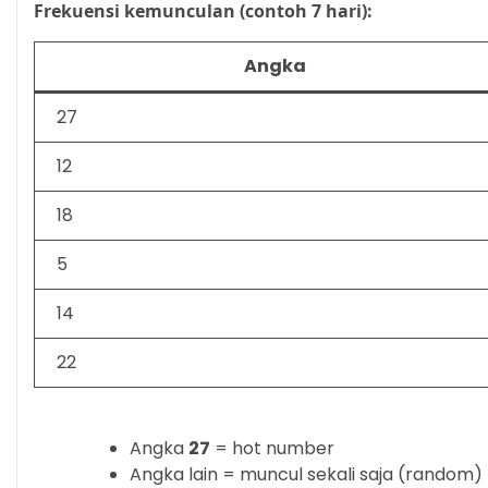
Frekuensi kemunculan (contoh 7 hari):
Angka
27
12
18
5
14
22
Angka
27
= hot number
Angka lain = muncul sekali saja (random)