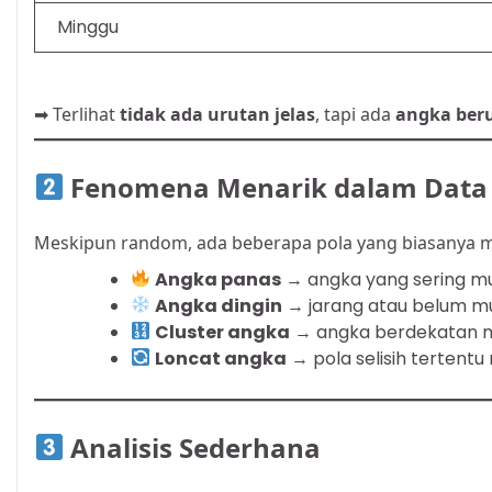
Minggu
➡ Terlihat
tidak ada urutan jelas
, tapi ada
angka ber
Fenomena Menarik dalam Dat
Meskipun random, ada beberapa pola yang biasanya m
Angka panas
→ angka yang sering m
Angka dingin
→ jarang atau belum mu
Cluster angka
→ angka berdekatan 
Loncat angka
→ pola selisih tertent
Analisis Sederhana