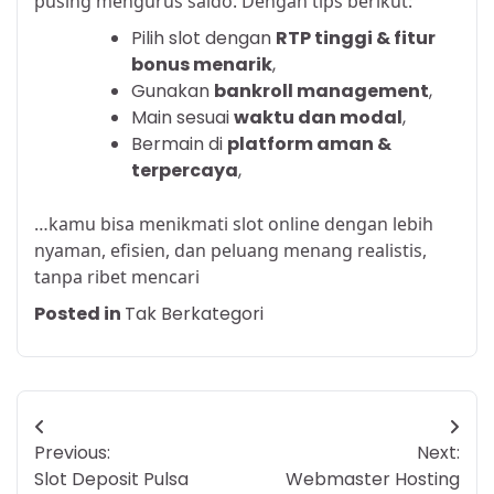
pusing mengurus saldo. Dengan tips berikut:
Pilih slot dengan
RTP tinggi & fitur
bonus menarik
,
Gunakan
bankroll management
,
Main sesuai
waktu dan modal
,
Bermain di
platform aman &
terpercaya
,
…kamu bisa menikmati slot online dengan lebih
nyaman, efisien, dan peluang menang realistis,
tanpa ribet mencari
Posted in
Tak Berkategori
Post
Previous:
Next:
navigation
Slot Deposit Pulsa
Webmaster Hosting