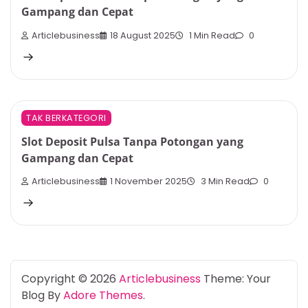
Gampang dan Cepat
Articlebusiness
18 August 2025
1 Min Read
0
TAK BERKATEGORI
Slot Deposit Pulsa Tanpa Potongan yang
Gampang dan Cepat
Articlebusiness
1 November 2025
3 Min Read
0
Copyright © 2026
Articlebusiness
Theme: Your
Blog By
Adore Themes
.