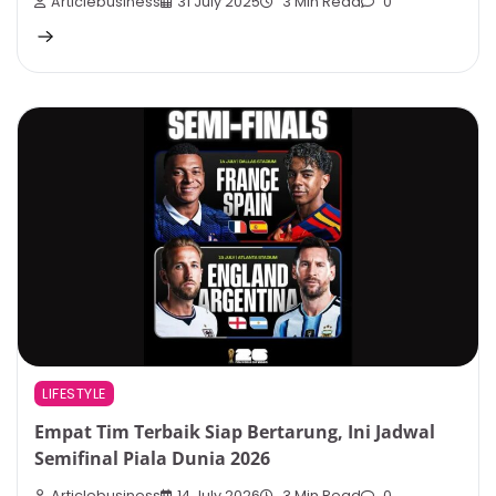
Articlebusiness
31 July 2025
3 Min Read
0
LIFESTYLE
Empat Tim Terbaik Siap Bertarung, Ini Jadwal
Semifinal Piala Dunia 2026
Articlebusiness
14 July 2026
3 Min Read
0