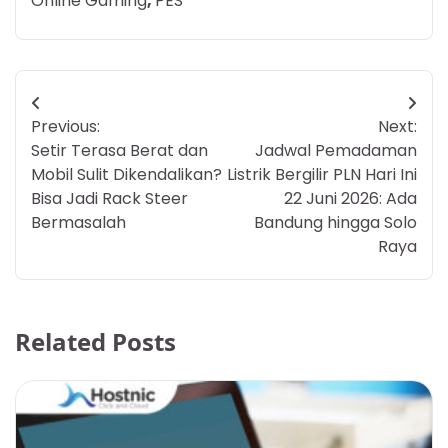
Online Gaming
,
PES
Post
Previous:
Next:
navigation
Setir Terasa Berat dan
Jadwal Pemadaman
Mobil Sulit Dikendalikan?
Listrik Bergilir PLN Hari Ini
Bisa Jadi Rack Steer
22 Juni 2026: Ada
Bermasalah
Bandung hingga Solo
Raya
Related Posts