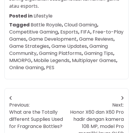
atau esports.
Posted in
Lifestyle
Tagged
Battle Royale
,
Cloud Gaming
,
Competitive Gaming
,
Esports
,
FIFA
,
Free-to-Play
Games
,
Game Development
,
Game Reviews
,
Game Strategies
,
Game Updates
,
Gaming
Community
,
Gaming Platforms
,
Gaming Tips
,
MMORPG
,
Mobile Legends
,
Multiplayer Games
,
Online Gaming
,
PES
Post
Previous:
Next:
navigation
What are the Totally
Honor X60 dan X60 Pro
different Supplies Used
hadir dengan kamera
for Fragrance Bottles?
108 MP, model Pro