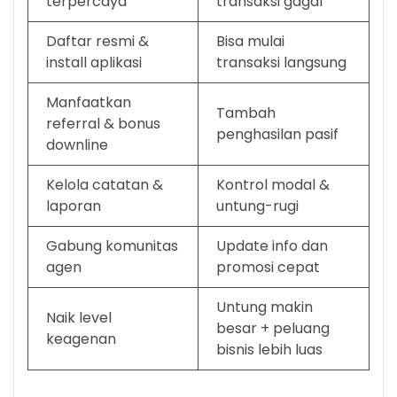
terpercaya
transaksi gagal
Daftar resmi &
Bisa mulai
install aplikasi
transaksi langsung
Manfaatkan
Tambah
referral & bonus
penghasilan pasif
downline
Kelola catatan &
Kontrol modal &
laporan
untung-rugi
Gabung komunitas
Update info dan
agen
promosi cepat
Untung makin
Naik level
besar + peluang
keagenan
bisnis lebih luas