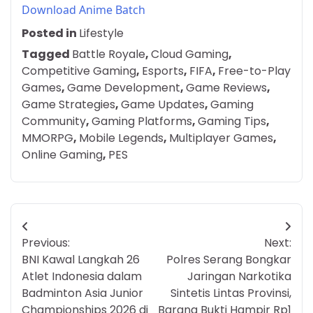
Download Anime Batch
Posted in
Lifestyle
Tagged
Battle Royale
,
Cloud Gaming
,
Competitive Gaming
,
Esports
,
FIFA
,
Free-to-Play
Games
,
Game Development
,
Game Reviews
,
Game Strategies
,
Game Updates
,
Gaming
Community
,
Gaming Platforms
,
Gaming Tips
,
MMORPG
,
Mobile Legends
,
Multiplayer Games
,
Online Gaming
,
PES
Post
Previous:
Next:
navigation
BNI Kawal Langkah 26
Polres Serang Bongkar
Atlet Indonesia dalam
Jaringan Narkotika
Badminton Asia Junior
Sintetis Lintas Provinsi,
Championships 2026 di
Barang Bukti Hampir Rp1