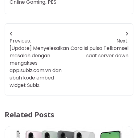
Online Gaming
,
PES
Post
Previous:
Next:
navigation
[Update] Menyelesaikan
Cara isi pulsa Telkomsel
masalah dengan
saat server down
mengakses
app.subiz.com.vn dan
ubah kode embed
widget Subiz.
Related Posts