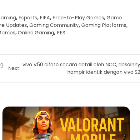
Gaming
,
Esports
,
FIFA
,
Free-to-Play Games
,
Game
e Updates
,
Gaming Community
,
Gaming Platforms
,
 Games
,
Online Gaming
,
PES
ng
vivo V50 difoto secara detail oleh NCC, desainn
Next:
hampir identik dengan vivo S