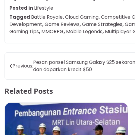
Posted in
Lifestyle
Tagged
Battle Royale
,
Cloud Gaming
,
Competitive 
Development
,
Game Reviews
,
Game Strategies
,
Gam
Gaming Tips
,
MMORPG
,
Mobile Legends
,
Multiplayer
Post
Pesan ponsel Samsung Galaxy S25 sekara
Previous:
dan dapatkan kredit $50
navigation
Related Posts