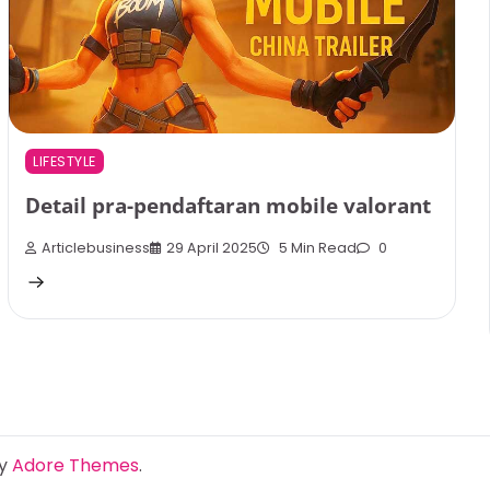
LIFESTYLE
Detail pra-pendaftaran mobile valorant
Articlebusiness
29 April 2025
5 Min Read
0
By
Adore Themes
.