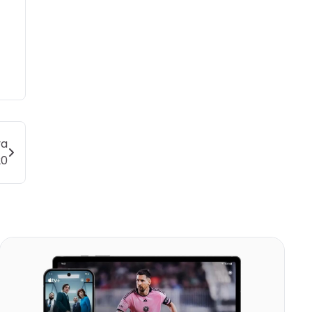
ya
20