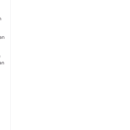
h
an
n
an