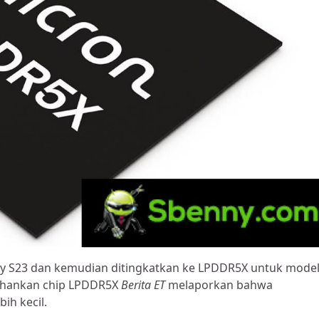
 S23 dan kemudian ditingkatkan ke LPDDR5X untuk mode
ahankan chip LPDDR5X
Berita ET
melaporkan bahwa
ih kecil.