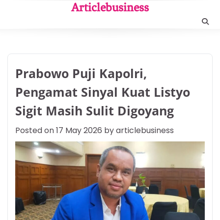
Skip
Articlebusiness
to
content
Prabowo Puji Kapolri,
Pengamat Sinyal Kuat Listyo
Sigit Masih Sulit Digoyang
Posted on
17 May 2026
by
articlebusiness