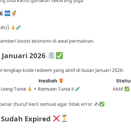
ang bisa kamu gunakan sekarang juga:
26
BARU)
memberi boost ekonomi di awal permainan.
 Januari 2026
l lengkap kode redeem yang aktif di bulan Januari 2026:
Hadiah
Statu
 Uang Tunai
+ Ramuan Tunai II
Aktif
benar (huruf kecil semua) agar tidak error ✍
 Sudah Expired