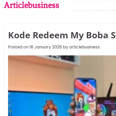
Skip
Articlebusiness
to
content
Kode Redeem My Boba St
Posted on
18 January 2026
by
articlebusiness