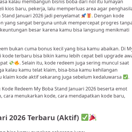
sa kalau membangun bisnis boba dari nol itu lumayan
li kios baru, pekerja, lalu memperluas area agar penghasil
 Stand Januari 2026 jadi penyelamat
. Dengan kode
ion yang sangat berguna untuk mempercepat progres tanp
las keuntungan besar karena kamu bisa langsung menikmati
deem bukan cuma bonus kecil yang bisa kamu abaikan. Di M
 kode terbaru bisa bikin kamu lebih cepat beli upgrade awa
epat
. Selain itu, kode redeem juga sering muncul saat
ga kalau kamu telat klaim, bisa-bisa kamu kehilangan
amu klaim kode aktif sekarang juga sebelum kedaluwarsa
.
ng Kode Redeem My Boba Stand Januari 2026 beserta emot
ah, cara menukarkan kode, cara mendapatkan kode baru,
i 2026 Terbaru (Aktif)