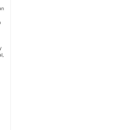
an
a
y
l,