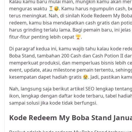
Kalau kamu baru mulai main, mungkin kamu akan mera
menguras waktu
. Kamu harus ngumpulin cash, be
terus meningkat. Nah, di sinilah Kode Redeem My Boba
redeem, kamu bisa mendapatkan cash gratis dan pot
harus grinding terlalu lama. Bagi pemain baru, ini je
fitur-fitur penting lebih cepat
.
Di paragraf kedua ini, kamu wajib tahu kalau kode re
Boba Stand, tambahan 200 Cash dan Cash Potion II dari
memperkuat produksi, dan memperluas bisnis lebih c
event, update, atau milestone pemain tertentu, sehing
kesempatan dapet hadiah gratis
. Jadi, pastikan k
Nah, langsung saja berikut artikel SEO lengkap tenta
ikon, lengkap dengan daftar kode terbaru, tabel hadi
sampai solusi jika kode tidak berfungsi.
Kode Redeem My Boba Stand Januar