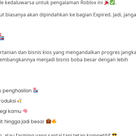
ode kedaluwarsa untuk pengalaman Roblox ini
.
t biasanya akan dipindahkan ke bagian Expired. Jadi, jang
tanian dan bisnis kios yang mengandalkan progres jangk
ngembangkannya menjadi bisnis boba besar dengan lebih
s penghasilan
roduksi
tegi kamu
t hingga jadi besar
, atau farming yang santai tapi tetap kompetitif
.