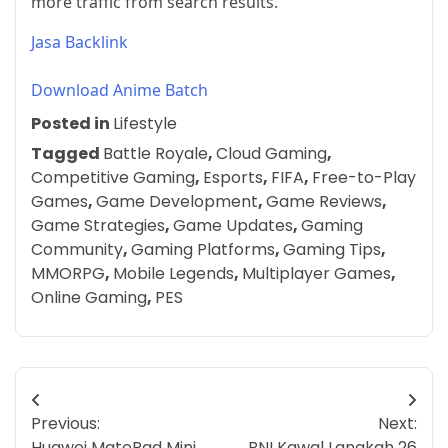
more traffic from search results.
Jasa Backlink
Download Anime Batch
Posted in
Lifestyle
Tagged
Battle Royale
,
Cloud Gaming
,
Competitive Gaming
,
Esports
,
FIFA
,
Free-to-Play
Games
,
Game Development
,
Game Reviews
,
Game Strategies
,
Game Updates
,
Gaming
Community
,
Gaming Platforms
,
Gaming Tips
,
MMORPG
,
Mobile Legends
,
Multiplayer Games
,
Online Gaming
,
PES
Post
Previous:
Next:
navigation
Huawei MatePad Mini
BNI Kawal Langkah 26