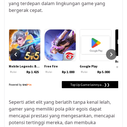
yang terdepan dalam lingkungan game yang
bergerak cepat.
Seperti atlet elit yang berlatih tanpa kenal lelah,
gamer yang memiliki pola pikir egois dapat
mencapai prestasi yang mengesankan, mencapai
potensi tertinggi mereka, dan membuka