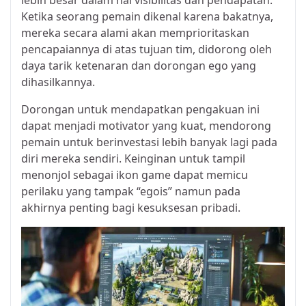
Ketika seorang pemain dikenal karena bakatnya,
mereka secara alami akan memprioritaskan
pencapaiannya di atas tujuan tim, didorong oleh
daya tarik ketenaran dan dorongan ego yang
dihasilkannya.
Dorongan untuk mendapatkan pengakuan ini
dapat menjadi motivator yang kuat, mendorong
pemain untuk berinvestasi lebih banyak lagi pada
diri mereka sendiri. Keinginan untuk tampil
menonjol sebagai ikon game dapat memicu
perilaku yang tampak “egois” namun pada
akhirnya penting bagi kesuksesan pribadi.