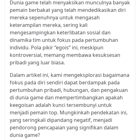
Dunia game telah menyaksikan munculnya banyak
pemain berbakat yang telah mendedikasikan diri
mereka sepenuhnya untuk mengasah
keterampilan mereka, sering kali
mengesampingkan keterlibatan sosial dan
dinamika tim untuk fokus pada pertumbuhan
individu. Pola pikir “egois” ini, meskipun
kontroversial, memang membawa kesuksesan
pribadi yang luar biasa.
Dalam artikel ini, kami mengeksplorasi bagaimana
fokus pada diri sendiri dapat berdampak pada
pertumbuhan pribadi, hubungan, dan pengakuan
di dunia game dan mempertimbangkan apakah
keegoisan adalah kunci tersembunyi untuk
menjadi pemain top. Mungkinkah pendekatan ini,
yang seringkali dipandang negatif, menjadi
pendorong pencapaian yang signifikan dalam
dunia game?