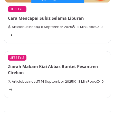
LIFESTYLE
Cara Mencapai Subiz Selama Liburan
Articlebusiness
8 September 2025
2 Min Read
0
LIFESTYLE
Ziarah Makam Kiai Abbas Buntet Pesantren
Cirebon
Articlebusiness
14 September 2025
3 Min Read
0