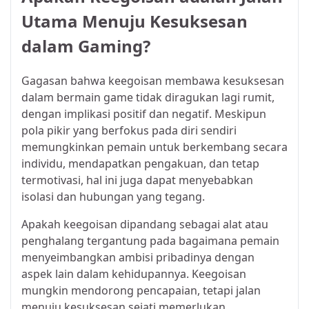
Utama Menuju Kesuksesan
dalam Gaming?
Gagasan bahwa keegoisan membawa kesuksesan
dalam bermain game tidak diragukan lagi rumit,
dengan implikasi positif dan negatif. Meskipun
pola pikir yang berfokus pada diri sendiri
memungkinkan pemain untuk berkembang secara
individu, mendapatkan pengakuan, dan tetap
termotivasi, hal ini juga dapat menyebabkan
isolasi dan hubungan yang tegang.
Apakah keegoisan dipandang sebagai alat atau
penghalang tergantung pada bagaimana pemain
menyeimbangkan ambisi pribadinya dengan
aspek lain dalam kehidupannya. Keegoisan
mungkin mendorong pencapaian, tetapi jalan
menuju kesuksesan sejati memerlukan