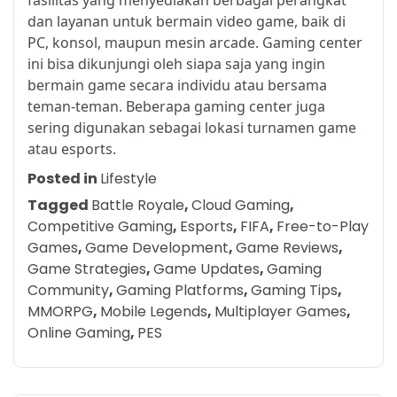
fasilitas yang menyediakan berbagai perangkat
dan layanan untuk bermain video game, baik di
PC, konsol, maupun mesin arcade. Gaming center
ini bisa dikunjungi oleh siapa saja yang ingin
bermain game secara individu atau bersama
teman-teman. Beberapa gaming center juga
sering digunakan sebagai lokasi turnamen game
atau esports.
Posted in
Lifestyle
Tagged
Battle Royale
,
Cloud Gaming
,
Competitive Gaming
,
Esports
,
FIFA
,
Free-to-Play
Games
,
Game Development
,
Game Reviews
,
Game Strategies
,
Game Updates
,
Gaming
Community
,
Gaming Platforms
,
Gaming Tips
,
MMORPG
,
Mobile Legends
,
Multiplayer Games
,
Online Gaming
,
PES