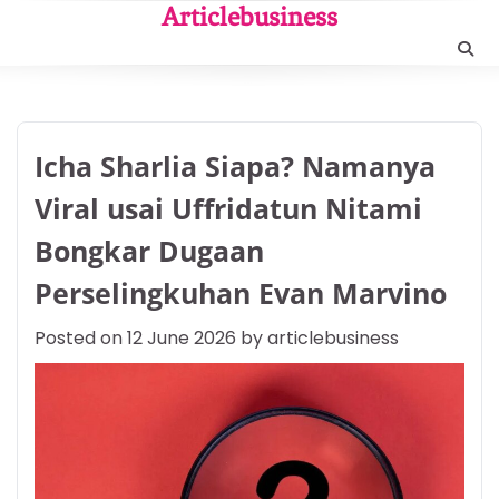
Skip
Articlebusiness
to
content
Icha Sharlia Siapa? Namanya
Viral usai Uffridatun Nitami
Bongkar Dugaan
Perselingkuhan Evan Marvino
Posted on
12 June 2026
by
articlebusiness