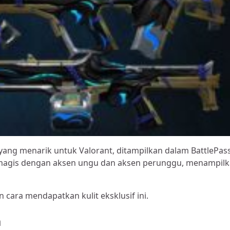
yang menarik untuk Valorant, ditampilkan dalam BattlePas
a magis dengan aksen ungu dan aksen perunggu, menampil
n cara mendapatkan kulit eksklusif ini.
a