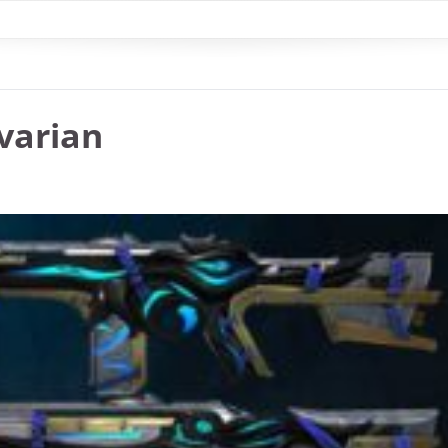
 varian