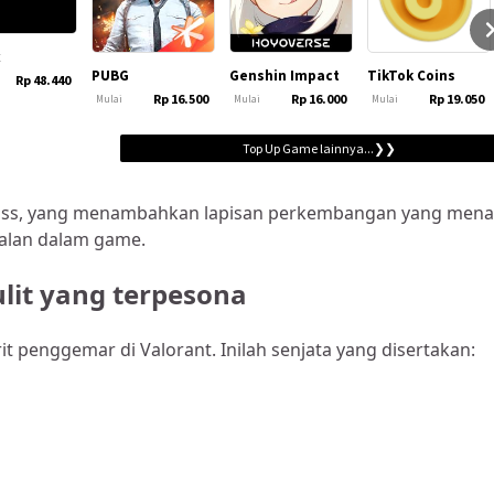
lePass, yang menambahkan lapisan perkembangan yang mena
alan dalam game.
lit yang terpesona
it penggemar di Valorant. Inilah senjata yang disertakan: