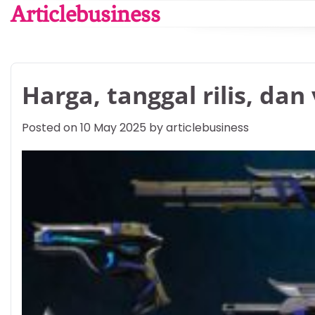
Skip
Articlebusiness
to
content
Harga, tanggal rilis, dan
Posted on
10 May 2025
by
articlebusiness