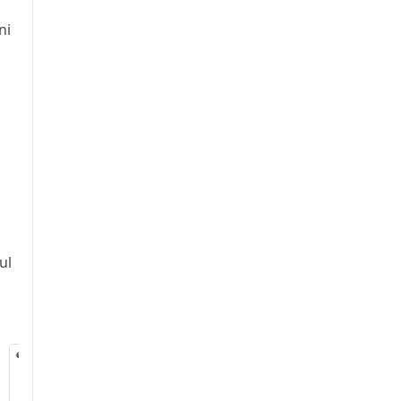
ni
ul