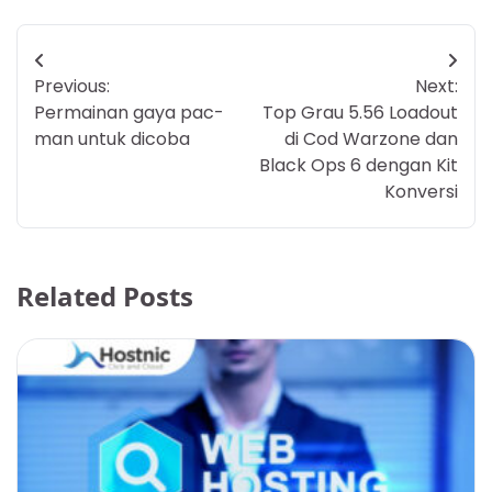
Post
Previous:
Next:
navigation
Permainan gaya pac-
Top Grau 5.56 Loadout
man untuk dicoba
di Cod Warzone dan
Black Ops 6 dengan Kit
Konversi
Related Posts