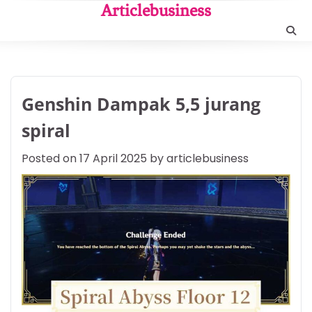
Skip
Articlebusiness
to
content
Genshin Dampak 5,5 jurang
spiral
Posted on
17 April 2025
by
articlebusiness