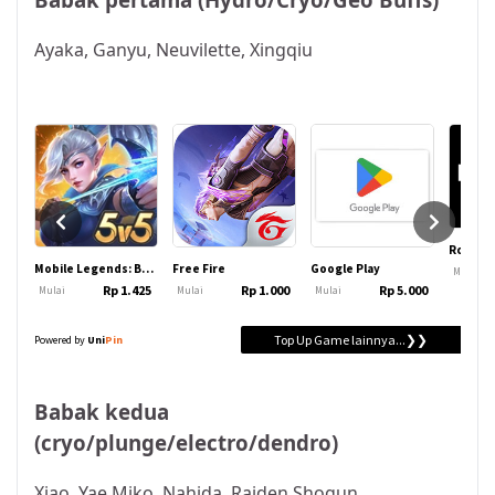
Ayaka, Ganyu, Neuvilette, Xingqiu
Babak kedua
(cryo/plunge/electro/dendro)
Xiao, Yae Miko, Nahida, Raiden Shogun