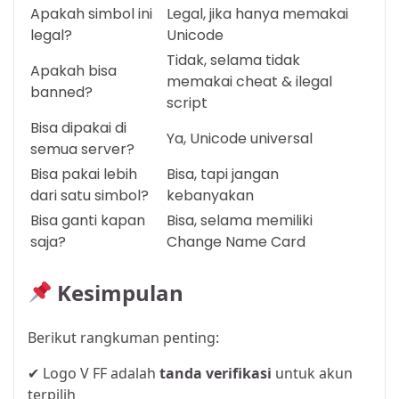
Apakah simbol ini
Legal, jika hanya memakai
legal?
Unicode
Tidak, selama tidak
Apakah bisa
memakai cheat & ilegal
banned?
script
Bisa dipakai di
Ya, Unicode universal
semua server?
Bisa pakai lebih
Bisa, tapi jangan
dari satu simbol?
kebanyakan
Bisa ganti kapan
Bisa, selama memiliki
saja?
Change Name Card
Kesimpulan
Berikut rangkuman penting:
✔ Logo V FF adalah
tanda verifikasi
untuk akun
terpilih