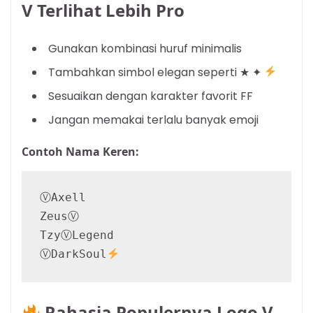
V Terlihat Lebih Pro
Gunakan kombinasi huruf minimalis
Tambahkan simbol elegan seperti ★ ✦
Sesuaikan dengan karakter favorit FF
Jangan memakai terlalu banyak emoji
Contoh Nama Keren:
ⓋAxell

ZeusⓋ

TzyⓋLegend

ⓋDarkSoul
Rahasia Populernya Logo V