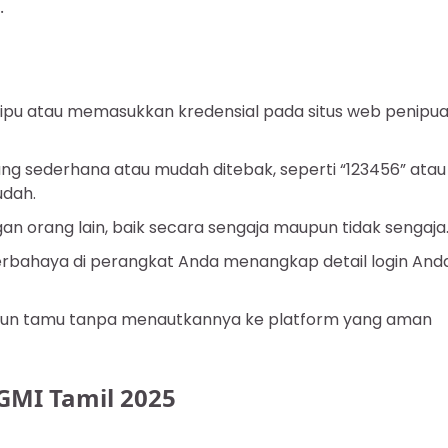
.
nipu atau memasukkan kredensial pada situs web penipu
ng sederhana atau mudah ditebak, seperti “123456” atau
udah.
gan orang lain, baik secara sengaja maupun tidak sengaja
berbahaya di perangkat Anda menangkap detail login And
kun tamu tanpa menautkannya ke platform yang aman
GMI Tamil 2025