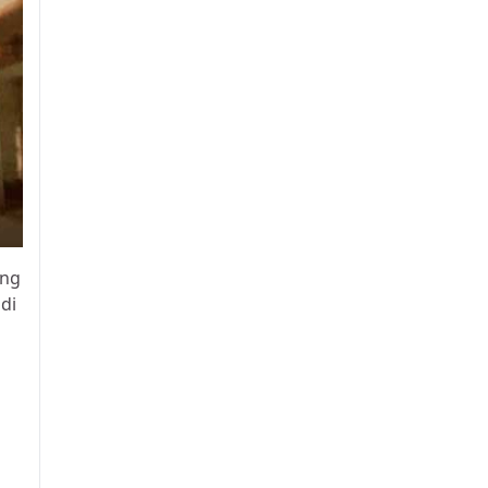
ang
di