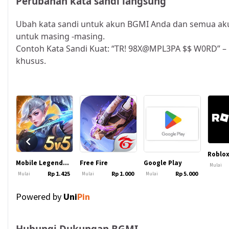
Perubahan kata sandi langsung
Ubah kata sandi untuk akun BGMI Anda dan semua akun
untuk masing -masing.
Contoh Kata Sandi Kuat: “TR! 98X@MPL3PA $$ W0RD” – C
khusus.
Hubungi Dukungan BGMI