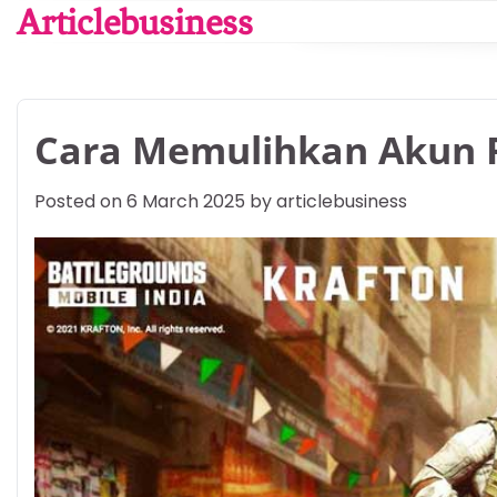
Skip
Articlebusiness
to
content
Cara Memulihkan Akun R
Posted on
6 March 2025
by
articlebusiness