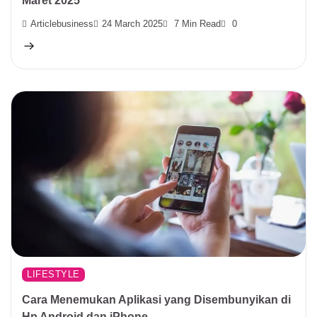
Maret 2025
Articlebusiness
24 March 2025
7 Min Read
0
LIFESTYLE
Cara Menemukan Aplikasi yang Disembunyikan di
Hp Android dan iPhone