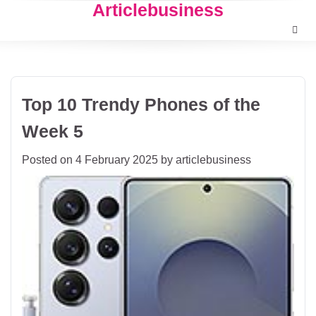
Articlebusiness
Skip
to
content
Top 10 Trendy Phones of the
Week 5
Posted on
4 February 2025
by
articlebusiness