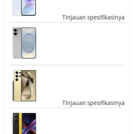
Tinjauan spesifikasinya
Tinjauan spesifikasinya