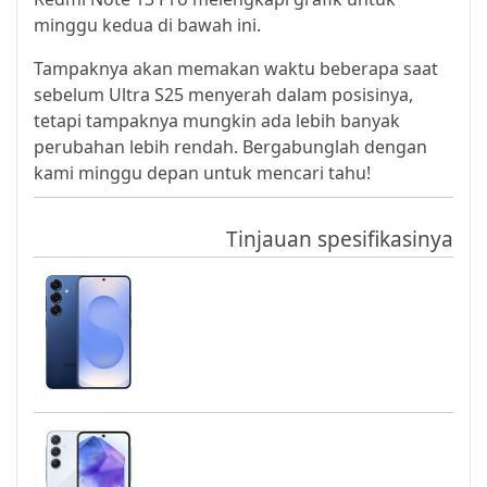
minggu kedua di bawah ini.
Tampaknya akan memakan waktu beberapa saat
sebelum Ultra S25 menyerah dalam posisinya,
tetapi tampaknya mungkin ada lebih banyak
perubahan lebih rendah. Bergabunglah dengan
kami minggu depan untuk mencari tahu!
Tinjauan spesifikasinya