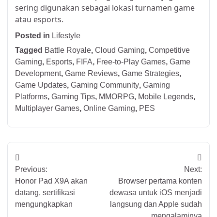
sering digunakan sebagai lokasi turnamen game
atau esports.
Posted in
Lifestyle
Tagged
Battle Royale
,
Cloud Gaming
,
Competitive
Gaming
,
Esports
,
FIFA
,
Free-to-Play Games
,
Game
Development
,
Game Reviews
,
Game Strategies
,
Game Updates
,
Gaming Community
,
Gaming
Platforms
,
Gaming Tips
,
MMORPG
,
Mobile Legends
,
Multiplayer Games
,
Online Gaming
,
PES
Post
Previous:
Next:
navigation
Honor Pad X9A akan
Browser pertama konten
datang, sertifikasi
dewasa untuk iOS menjadi
mengungkapkan
langsung dan Apple sudah
mengalaminya