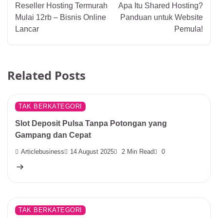
navigation
Reseller Hosting Termurah
Apa Itu Shared Hosting?
Mulai 12rb – Bisnis Online
Panduan untuk Website
Lancar
Pemula!
Related Posts
TAK BERKATEGORI
Slot Deposit Pulsa Tanpa Potongan yang
Gampang dan Cepat
Articlebusiness
14 August 2025
2 Min Read
0
TAK BERKATEGORI