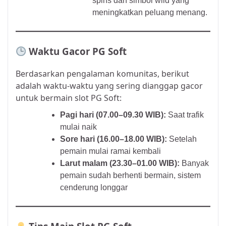
spins dan simbol wild yang
meningkatkan peluang menang.
Waktu Gacor PG Soft
Berdasarkan pengalaman komunitas, berikut
adalah waktu-waktu yang sering dianggap gacor
untuk bermain slot PG Soft:
Pagi hari (07.00–09.30 WIB):
Saat trafik
mulai naik
Sore hari (16.00–18.00 WIB):
Setelah
pemain mulai ramai kembali
Larut malam (23.30–01.00 WIB):
Banyak
pemain sudah berhenti bermain, sistem
cenderung longgar