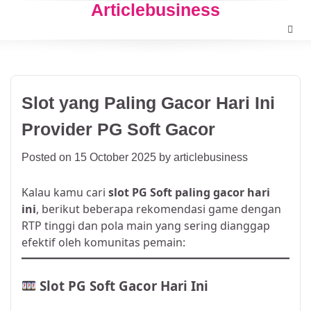
Articlebusiness
Skip
to
content
Slot yang Paling Gacor Hari Ini
Provider PG Soft Gacor
Posted on
15 October 2025
by
articlebusiness
Kalau kamu cari
slot PG Soft paling gacor hari
ini
, berikut beberapa rekomendasi game dengan
RTP tinggi dan pola main yang sering dianggap
efektif oleh komunitas pemain:
Slot PG Soft Gacor Hari Ini