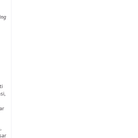
ing
ti
si,
ar
,
sar