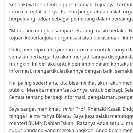
Setidaknya tahu tentang perusahaan, tujuanya, formul
informasi vital lainnya. Karena pengetahuan inilah or
berpeluang keluar sebagai pemenang dalam persaing
“Mitos” ini mungkin sampai sekarang masih berlaku.
tujuan keberlanjutan organisasi atau perusahaan, kin
Dulu, pemimpin menyimpan informasi untuk dirinya da
semakin berharga. Itu akan menjadikannya disegani dan
mungkin. Ini berlaku untuk pemimpin dalam konteks 
informasi, mengartikulasikannya dengan baik, semaki
Hal paling sederhana, kita bisa melihat akun-akun m
publik. Mereka memanfaatkannya untuk berbagi. Sela
Semua tentang berbagi informasi, pengalaman, peng
Saya sangat menikmati
siniar
Prof. Rhenald Kasali, En
hingga Helmy Yahya Bicara. Saya juga selalu menunggu 
menteri BUMN Dahlan Iskan. Rasanya Anda setuju, masy
sudut pandang yang mereka bagikan. Anda boleh men