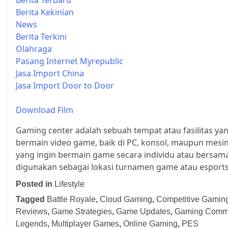
Berita Terbaru
Berita Kekinian
News
Berita Terkini
Olahraga
Pasang Internet Myrepublic
Jasa Import China
Jasa Import Door to Door
Download Film
Gaming center adalah sebuah tempat atau fasilitas y
bermain video game, baik di PC, konsol, maupun mesin 
yang ingin bermain game secara individu atau bersam
digunakan sebagai lokasi turnamen game atau esports
Posted in
Lifestyle
Tagged
Battle Royale
,
Cloud Gaming
,
Competitive Gamin
Reviews
,
Game Strategies
,
Game Updates
,
Gaming Comm
Legends
,
Multiplayer Games
,
Online Gaming
,
PES