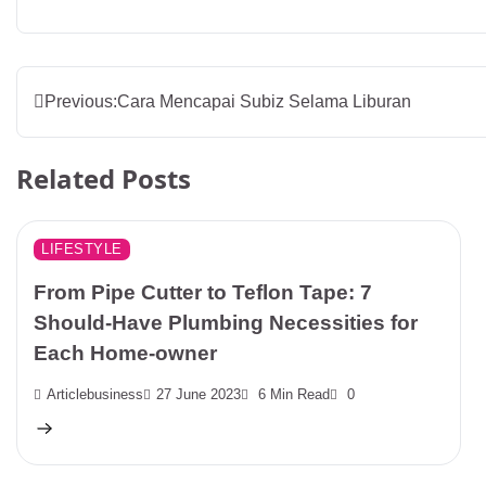
Post
Previous:
Cara Mencapai Subiz Selama Liburan
navigation
Related Posts
LIFESTYLE
From Pipe Cutter to Teflon Tape: 7
Should-Have Plumbing Necessities for
Each Home-owner
Articlebusiness
27 June 2023
6 Min Read
0