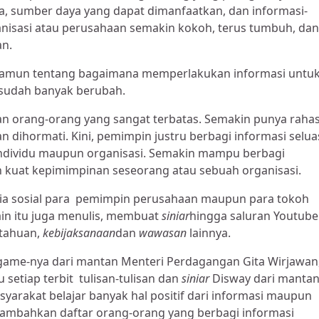
a, sumber daya yang dapat dimanfaatkan, dan informasi-
ganisasi atau perusahaan semakin kokoh, terus tumbuh, dan
an.
 Namun tentang bagaimana memperlakukan informasi untu
i sudah banyak berubah.
n orang-orang yang sangat terbatas. Semakin punya rahas
 dihormati. Kini, pemimpin justru berbagi informasi selua
individu maupun organisasi. Semakin mampu berbagi
n kuat kepimimpinan seseorang atau sebuah organisasi.
edia sosial para pemimpin perusahaan maupun para tokoh
in itu juga menulis, membuat
siniar
hingga saluran Youtube
etahuan,
kebijaksanaan
dan
wawasan
lainnya.
dgame-nya dari mantan Menteri Perdagangan Gita Wirjawan
setiap terbit tulisan-tulisan dan
siniar
Disway dari manta
arakat belajar banyak hal positif dari informasi maupun
ambahkan daftar orang-orang yang berbagi informasi