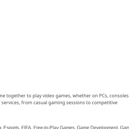
me together to play video games, whether on PCs, consoles
 services, from casual gaming sessions to competitive
g
,
Esports
,
FIFA
,
Free-to-Play Games
,
Game Development
,
Ga