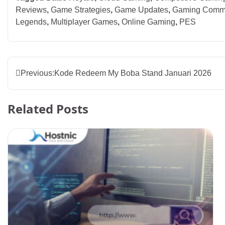
Reviews
,
Game Strategies
,
Game Updates
,
Gaming Comm
Legends
,
Multiplayer Games
,
Online Gaming
,
PES
Post
Previous:
Kode Redeem My Boba Stand Januari 2026
navigation
Related Posts