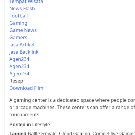
Tempat Wisata
News Flash
Football
Gaming
Game News
Gamers
Jasa Artikel
Jasa Backlink
Agen234
Agen234
Agen234
Resep
Download Film
A gaming center is a dedicated space where people co
or arcade machines. These centers can offer a range of
tournaments.
Posted in
Lifestyle
Tagged
Battle Royale
,
Cloud Gaming
,
Competitive Gamin