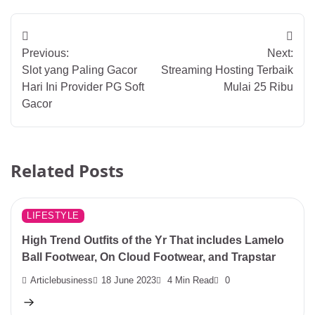
Post
Previous:
Next:
navigation
Slot yang Paling Gacor
Streaming Hosting Terbaik
Hari Ini Provider PG Soft
Mulai 25 Ribu
Gacor
Related Posts
LIFESTYLE
High Trend Outfits of the Yr That includes Lamelo
Ball Footwear, On Cloud Footwear, and Trapstar
Articlebusiness
18 June 2023
4 Min Read
0